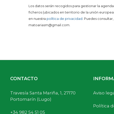
Los datos serán recogidos para gestionar la agend
ficheros (ubicados en territorio de la unión europe
en nuestra
política de privacidad
. Puedes consultar,
matoariasm@gmail.com.
CONTACTO
INFORM
Travesía Santa Mariña, 1, 27170
Aviso leg
Portomarín (Lugo)
Política 
+34 982 54 51 05