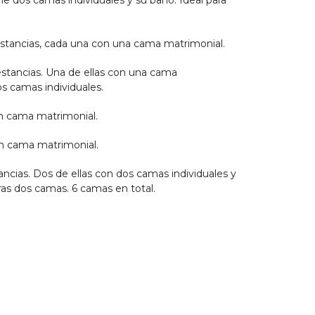
ene dos camas individuales y su baño. Ideal para
stancias, cada una con una cama matrimonial.
stancias. Una de ellas con una cama
os camas individuales.
n cama matrimonial.
n cama matrimonial.
ncias. Dos de ellas con dos camas individuales y
tras dos camas. 6 camas en total.