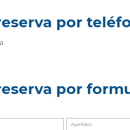
reserva por teléf
61
reserva por formu