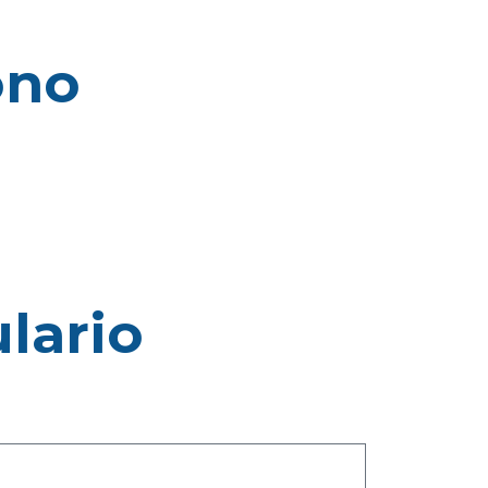
ono
lario